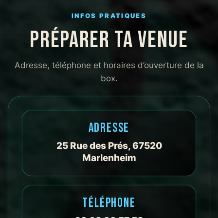
adapté
l’acc
INFOS PRATIQUES
ent est
PRÉPARER TA VENUE
person
la pro
se voi
Adresse, téléphone et horaires d’ouverture de la
premie
box.
entra
L’ambi
déten
bienve
ADRESSE
parfai
décom
25 Rue des Prés, 67520
après 
Marlenheim
journé
travai
que je
TÉLÉPHONE
recom
les ye