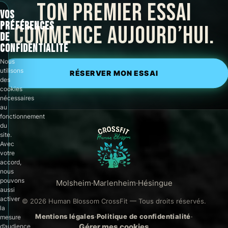
TON PREMIER ESSAI
VOS
PRÉFÉRENCES
COMMENCE AUJOURD’HUI.
DE
CONFIDENTIALITÉ
Nous
utilisons
RÉSERVER MON ESSAI
des
cookies
nécessaires
au
fonctionnement
du
site.
Avec
votre
accord,
nous
pouvons
Molsheim
·
Marlenheim
·
Hésingue
aussi
activer
© 2026 Human Blossom CrossFit — Tous droits réservés.
la
Mentions légales
·
Politique de confidentialité
·
mesure
d’audience
Gérer mes cookies