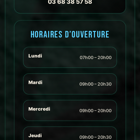
03 68 38 57 58
: 
profe
, huma
incro
HORAIRES D’OUVERTURE
motiva
!Soph
Lundi
07h00 – 20h00
Mardi
09h00 – 20h30
Mercredi
09h00 – 20h00
Jeudi
09h00 – 20h30