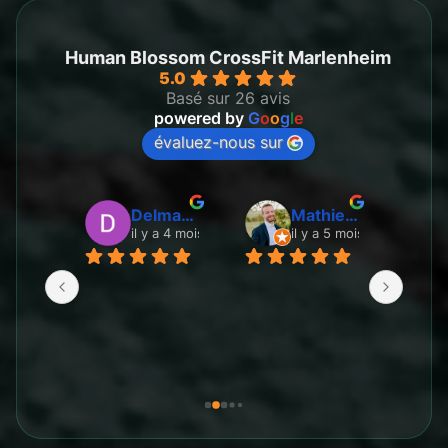
Human Blossom CrossFit Marlenheim
5.0
Basé sur 26 avis
powered by
G
o
o
g
l
e
évaluez-nous sur
Les Douceurs de Widad
Delmarre ilies
Mathieu Tavernier
a 4 mois
il y a 4 mois
il y a 5 mois
Accuei
toujou
sourir
une bo
Ici, l
sont v
l’écout
savent