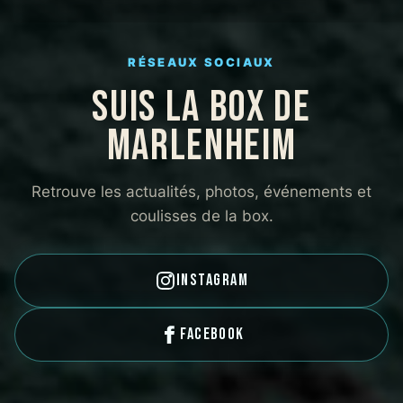
exact
jusqu’
pousse
RÉSEAUX SOCIAUX
faire 
SUIS LA BOX DE
progre
sans j
MARLENHEIM
mettre
dange
Retrouve les actualités, photos, événements et
ble de
dans t
coulisses de la box.
confort
connai
capaci
Instagram
que toi
t’aiden
Facebook
dépass
chaqu
!Les 