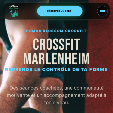
Aller
au
RÉSERVER UN ESSAI
contenu
HUMAN BLOSSOM CROSSFIT
CROSSFIT
MARLENHEIM
REPRENDS LE CONTRÔLE DE TA FORME
Des séances coachées, une communauté
motivante et un accompagnement adapté à
ton niveau.