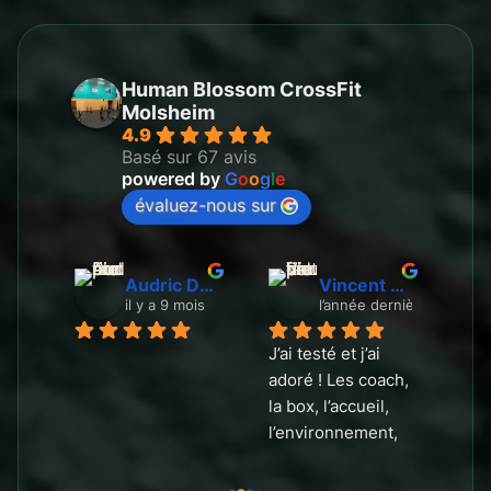
Human Blossom CrossFit
Molsheim
4.9
Basé sur 67 avis
powered by
G
o
o
g
l
e
évaluez-nous sur
Florian Pierron
Audric Durand
Vincent Bouladon
is
il y a 9 mois
l’année dernière
J’ai testé et j’ai 
Une
adoré ! Les coach, 
Les
la box, l’accueil, 
pas
l’environnement, 
vra
l’ambiance tout 
l’éc
est au rendez-
l’a