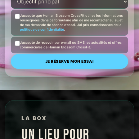
J’accepte que Human Blossom CrossFit utilise les informations
renseignées dans ce formulaire afin de me recontacter au sujet
de ma demande de séance d’essai. J’ai pris connaissance de la
politique de confidentialité
.
J’accepte de recevoir par e-mail ou SMS les actualités et offres
commerciales de Human Blossom CrossFit.
LA BOX
UN LIEU POUR