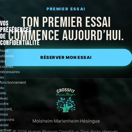
PREMIER ESSAI
TON PREMIER ESSAI
VOS
PRÉFÉRENCES
COMMENCE AUJOURD’HUI.
DE
CONFIDENTIALITÉ
Nous
utilisons
RÉSERVER MON ESSAI
des
cookies
nécessaires
au
fonctionnement
du
site.
Avec
votre
accord,
nous
pouvons
Molsheim
·
Marlenheim
·
Hésingue
aussi
activer
© 2026 Human Blossom CrossFit — Tous droits réservés.