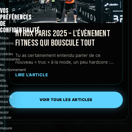
VOS
PRÉFÉRENCES
DE
CONFIDENTIALITÉ
HYROX PARIS 2025 – L’ÉVÈNEMENT
Nous
FITNESS QUI BOUSCULE TOUT
utilisons
des
cookies
Tu as certainement entendu parler de ce
nécessaires
nouveau « truc » à la mode, un peu hardcore :…
au
fonctionnement
LIRE L’ARTICLE
du
site.
Avec
votre
accord,
VOIR TOUS LES ARTICLES
nous
pouvons
aussi
activer
la
mesure