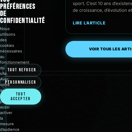
sport. C’est 10 ans d’existen
PRÉFÉRENCES
de croissance, d’évolution e
DE
CONFIDENTIALITÉ
LIRE L’ARTICLE
Nous
utilisons
des
cookies
VOIR TOUS LES ART
nécessaires
au
fonctionnement
du
TOUT REFUSER
site.
Avec
PERSONNALISER
votre
accord,
TOUT
nous
ACCEPTER
pouvons
aussi
activer
la
mesure
d’audience