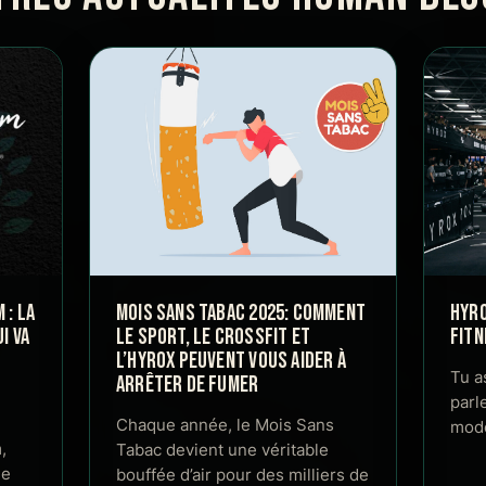
: LA
MOIS SANS TABAC 2025: COMMENT
HYRO
I VA
LE SPORT, LE CROSSFIT ET
FITN
L’HYROX PEUVENT VOUS AIDER À
Tu a
ARRÊTER DE FUMER
parl
Chaque année, le Mois Sans
mode
,
Tabac devient une véritable
de
bouffée d’air pour des milliers de