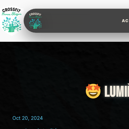
Aller
au
contenu
Human Blossom CrossFit
AC
LUMI
Oct 20, 2024