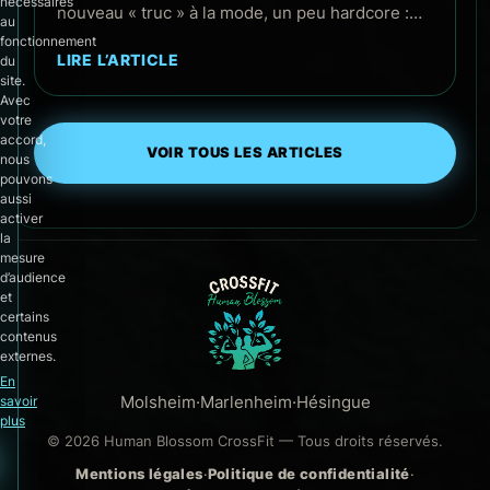
nécessaires
nouveau « truc » à la mode, un peu hardcore :…
au
fonctionnement
LIRE L’ARTICLE
du
site.
Avec
votre
accord,
VOIR TOUS LES ARTICLES
nous
pouvons
aussi
activer
la
mesure
d’audience
et
certains
contenus
externes.
En
Molsheim
·
Marlenheim
·
Hésingue
savoir
plus
© 2026 Human Blossom CrossFit — Tous droits réservés.
Mentions légales
·
Politique de confidentialité
·