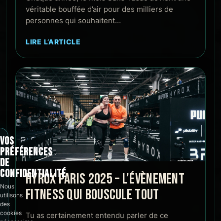
véritable bouffée d’air pour des milliers de
personnes qui souhaitent…
LIRE L’ARTICLE
VOS
PRÉFÉRENCES
DE
CONFIDENTIALITÉ
HYROX PARIS 2025 – L’ÉVÈNEMENT
Nous
FITNESS QUI BOUSCULE TOUT
utilisons
des
cookies
Tu as certainement entendu parler de ce