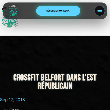
Aller
au
RÉSERVER UN ESSAI
contenu
Human Blossom CrossFit
CROSSFIT BELFORT DANS L’EST
RÉPUBLICAIN
Sep 17, 2018