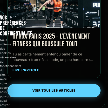
VOS
PRÉFÉRENCES
DE
CONFIDENTIALITÉ
HYROX PARIS 2025 – L’ÉVÈNEMENT
Nous
FITNESS QUI BOUSCULE TOUT
utilisons
des
cookies
Tu as certainement entendu parler de ce
nécessaires
nouveau « truc » à la mode, un peu hardcore :…
au
fonctionnement
LIRE L’ARTICLE
du
site.
Avec
votre
accord,
VOIR TOUS LES ARTICLES
nous
pouvons
aussi
activer