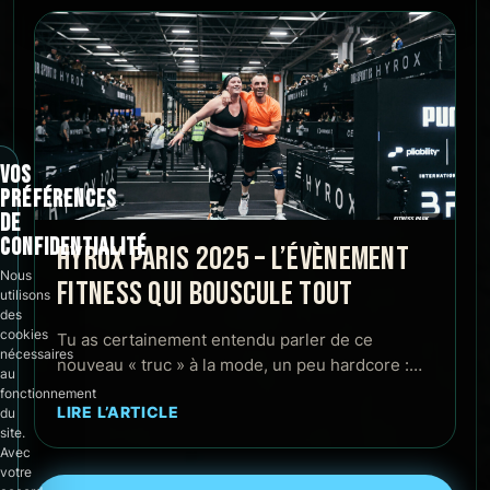
VOS
PRÉFÉRENCES
DE
CONFIDENTIALITÉ
HYROX PARIS 2025 – L’ÉVÈNEMENT
Nous
FITNESS QUI BOUSCULE TOUT
utilisons
des
cookies
Tu as certainement entendu parler de ce
nécessaires
nouveau « truc » à la mode, un peu hardcore :…
au
fonctionnement
LIRE L’ARTICLE
du
site.
Avec
votre