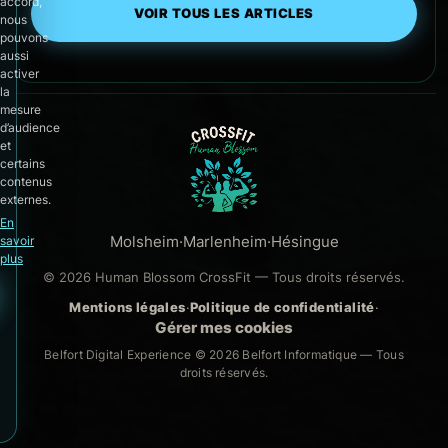
accord,
VOIR TOUS LES ARTICLES
nous
pouvons
aussi
activer
la
mesure
d’audience
et
certains
contenus
externes.
En
Molsheim
·
Marlenheim
·
Hésingue
savoir
plus
© 2026 Human Blossom CrossFit — Tous droits réservés.
Mentions légales
·
Politique de confidentialité
·
Gérer mes cookies
Belfort Digital Experience © 2026
Belfort Informatique
— Tous
droits réservés.