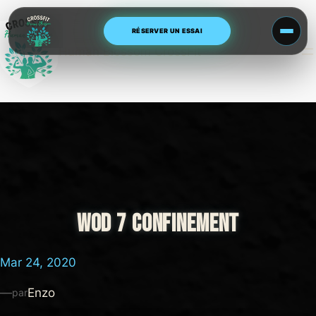
Aller
au
RÉSERVER UN ESSAI
contenu
Human Blossom CrossFit
WOD 7 CONFINEMENT
Mar 24, 2020
—
Enzo
par