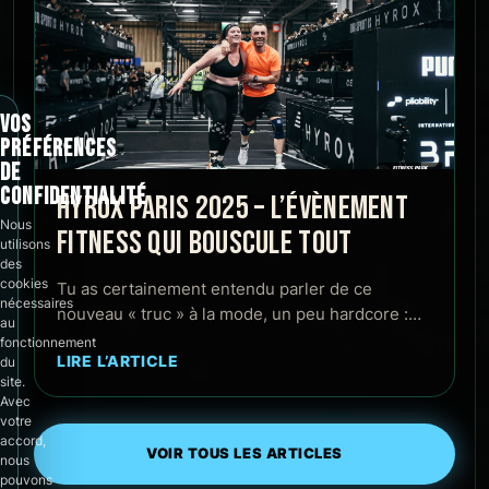
VOS
PRÉFÉRENCES
DE
CONFIDENTIALITÉ
HYROX PARIS 2025 – L’ÉVÈNEMENT
Nous
FITNESS QUI BOUSCULE TOUT
utilisons
des
cookies
Tu as certainement entendu parler de ce
nécessaires
nouveau « truc » à la mode, un peu hardcore :…
au
fonctionnement
LIRE L’ARTICLE
du
site.
Avec
votre
accord,
VOIR TOUS LES ARTICLES
nous
pouvons