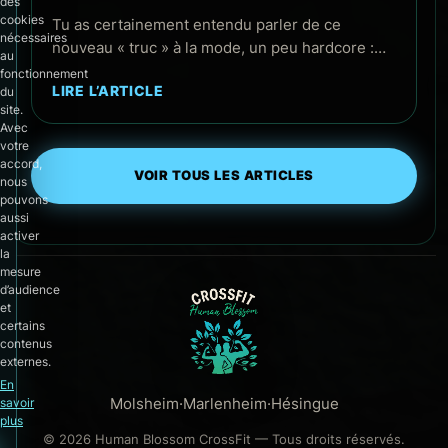
des
cookies
Tu as certainement entendu parler de ce
nécessaires
nouveau « truc » à la mode, un peu hardcore :…
au
fonctionnement
LIRE L’ARTICLE
du
site.
Avec
votre
accord,
VOIR TOUS LES ARTICLES
nous
pouvons
aussi
activer
la
mesure
d’audience
et
certains
contenus
externes.
En
Molsheim
·
Marlenheim
·
Hésingue
savoir
plus
© 2026 Human Blossom CrossFit — Tous droits réservés.