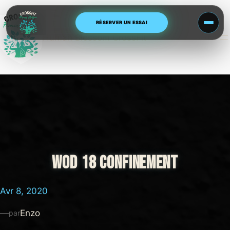
Aller
au
RÉSERVER UN ESSAI
contenu
Human Blossom CrossFit
WOD 18 CONFINEMENT
Avr 8, 2020
—
Enzo
par