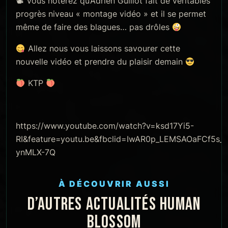
📽
Vous noterez qu’Adrien Guillot fait de véritables
progrès niveau « montage vidéo » et il se permet
même de faire des blagues… pas drôles
Allez nous vous laissons savourer cette
nouvelle vidéo et prendre du plaisir demain
KTP
https://www.youtube.com/watch?v=ksd17Yi5-
RI&feature=youtu.be&fbclid=IwAR0p_LEMSAOaFCf
ynMLX-7Q
À DÉCOUVRIR AUSSI
D’AUTRES ACTUALITÉS HUMAN
BLOSSOM