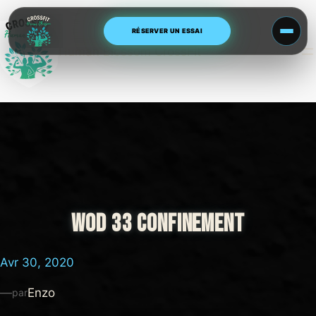
Aller
au
RÉSERVER UN ESSAI
contenu
Human Blossom CrossFit
WOD 33 CONFINEMENT
Avr 30, 2020
—
Enzo
par