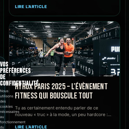
LIRE L’ARTICLE
VOS
PRÉFÉRENCES
DE
CONFIDENTIALITÉ
HYROX PARIS 2025 – L’ÉVÈNEMENT
Nous
FITNESS QUI BOUSCULE TOUT
utilisons
des
cookies
Tu as certainement entendu parler de ce
nécessaires
nouveau « truc » à la mode, un peu hardcore :…
au
fonctionnement
LIRE L’ARTICLE
du