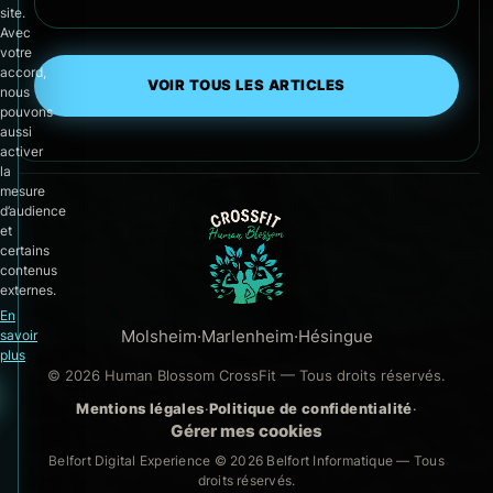
site.
Avec
votre
accord,
VOIR TOUS LES ARTICLES
nous
pouvons
aussi
activer
la
mesure
d’audience
et
certains
contenus
externes.
En
Molsheim
·
Marlenheim
·
Hésingue
savoir
plus
© 2026 Human Blossom CrossFit — Tous droits réservés.
Mentions légales
·
Politique de confidentialité
·
Gérer mes cookies
Belfort Digital Experience © 2026
Belfort Informatique
— Tous
droits réservés.