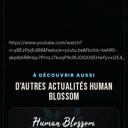
https://www.youtube.com/watch?
v=yBEzPpjEdR8&feature=youtu.be&fbclid=IwAR0-
akpIbbRRHqx7PrnzJ7koqP9cRlJOiDD6EHwfyvxiZE4_
À DÉCOUVRIR AUSSI
D’AUTRES ACTUALITÉS HUMAN
BLOSSOM