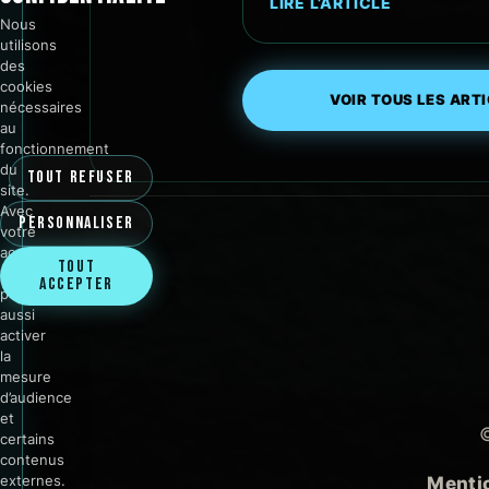
LIRE L’ARTICLE
Nous
utilisons
des
cookies
VOIR TOUS LES ART
nécessaires
au
fonctionnement
du
TOUT REFUSER
site.
Avec
PERSONNALISER
votre
accord,
TOUT
nous
ACCEPTER
pouvons
aussi
activer
la
mesure
d’audience
et
©
certains
contenus
externes.
Menti