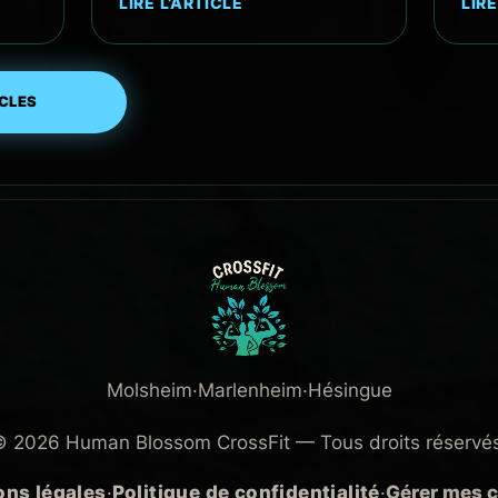
LIRE L’ARTICLE
LIRE
ICLES
Molsheim
·
Marlenheim
·
Hésingue
 2026 Human Blossom CrossFit — Tous droits réservé
ons légales
·
Politique de confidentialité
·
Gérer mes 