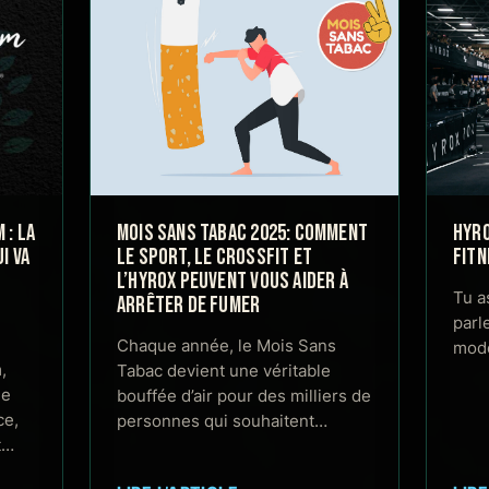
: LA
MOIS SANS TABAC 2025: COMMENT
HYRO
I VA
LE SPORT, LE CROSSFIT ET
FITN
L’HYROX PEUVENT VOUS AIDER À
Tu a
ARRÊTER DE FUMER
parl
Chaque année, le Mois Sans
mode
,
Tabac devient une véritable
de
bouffée d’air pour des milliers de
ce,
personnes qui souhaitent…
t…