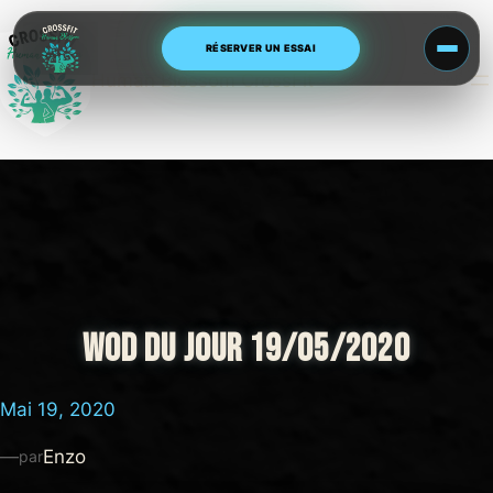
Aller
au
RÉSERVER UN ESSAI
contenu
Human Blossom CrossFit
WOD DU JOUR 19/05/2020
Mai 19, 2020
—
Enzo
par