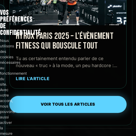
VOS
PRÉFÉRENCES
DE
CONFIDENTIALITÉ
HYROX PARIS 2025 – L’ÉVÈNEMENT
Nous
FITNESS QUI BOUSCULE TOUT
utilisons
des
cookies
Tu as certainement entendu parler de ce
nécessaires
nouveau « truc » à la mode, un peu hardcore :…
au
fonctionnement
LIRE L’ARTICLE
du
site.
Avec
votre
accord,
VOIR TOUS LES ARTICLES
nous
pouvons
aussi
activer
la
mesure