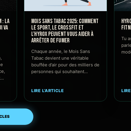
: LA
MOIS SANS TABAC 2025: COMMENT
HYRO
I VA
LE SPORT, LE CROSSFIT ET
FITN
L’HYROX PEUVENT VOUS AIDER À
Tu a
ARRÊTER DE FUMER
parl
Chaque année, le Mois Sans
mode
,
Tabac devient une véritable
de
bouffée d’air pour des milliers de
ce,
personnes qui souhaitent…
t…
LIRE L’ARTICLE
LIRE
ICLES