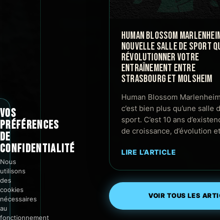
HUMAN BLOSSOM MARLENHEIM 
NOUVELLE SALLE DE SPORT QU
RÉVOLUTIONNER VOTRE
ENTRAÎNEMENT ENTRE
STRASBOURG ET MOLSHEIM
Human Blossom Marlenheim
c’est bien plus qu’une salle 
VOS
sport. C’est 10 ans d’existen
PRÉFÉRENCES
de croissance, d’évolution e
DE
CONFIDENTIALITÉ
LIRE L’ARTICLE
Nous
utilisons
des
cookies
VOIR TOUS LES ART
nécessaires
au
fonctionnement