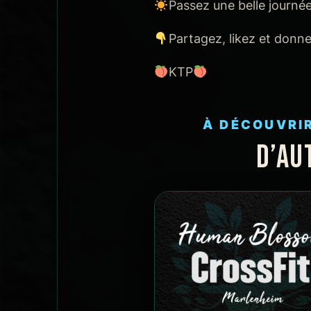
Passez une belle journé
Partagez, likez et don
KTP
À DÉCOUVRI
D’AU