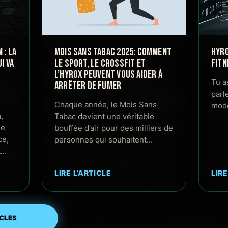
: LA
MOIS SANS TABAC 2025: COMMENT
HYRO
I VA
LE SPORT, LE CROSSFIT ET
FITN
L’HYROX PEUVENT VOUS AIDER À
Tu a
ARRÊTER DE FUMER
parl
Chaque année, le Mois Sans
mode
,
Tabac devient une véritable
de
bouffée d’air pour des milliers de
ce,
personnes qui souhaitent…
t…
LIRE L’ARTICLE
LIRE
ICLES