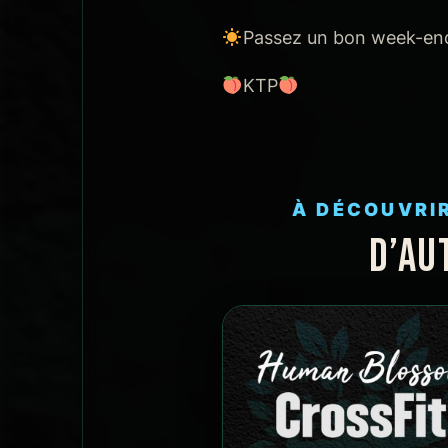
Passez un bon week-end,
KTP
À DÉCOUVRI
D’AU