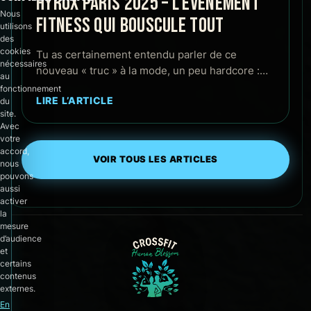
HYROX PARIS 2025 – L’ÉVÈNEMENT
Nous
FITNESS QUI BOUSCULE TOUT
utilisons
des
cookies
Tu as certainement entendu parler de ce
nécessaires
nouveau « truc » à la mode, un peu hardcore :…
au
fonctionnement
LIRE L’ARTICLE
du
site.
Avec
votre
accord,
VOIR TOUS LES ARTICLES
nous
pouvons
aussi
activer
la
mesure
d’audience
et
certains
contenus
externes.
En