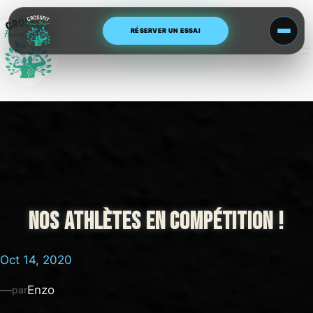
Aller
au
RÉSERVER UN ESSAI
contenu
Human Blossom CrossFit
NOS ATHLÈTES EN COMPÉTITION !
Oct 14, 2020
—
Enzo
par