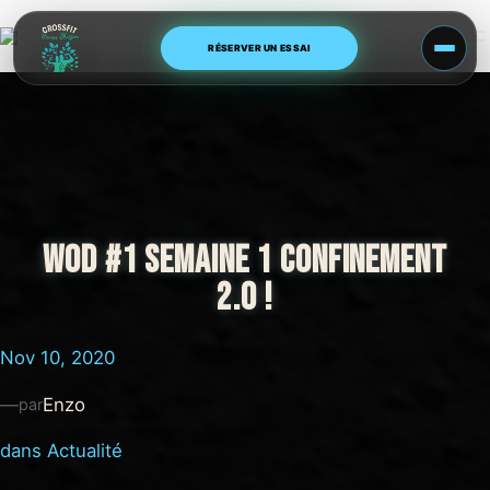
Aller
Human Blossom CrossFit
au
RÉSERVER UN ESSAI
contenu
WOD #1 SEMAINE 1 CONFINEMENT
2.0 !
Nov 10, 2020
—
Enzo
par
dans
Actualité