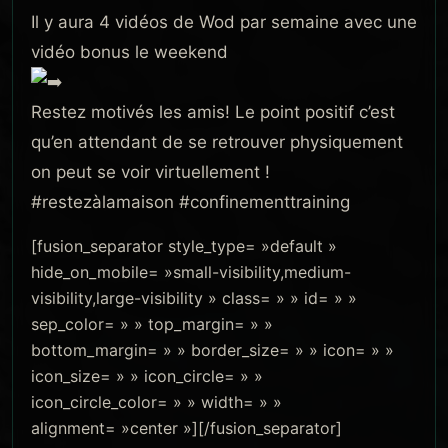
Il y aura 4 vidéos de Wod par semaine avec une
vidéo bonus le weekend
Restez motivés les amis! Le point positif c’est
qu’en attendant de se retrouver physiquement
on peut se voir virtuellement !
#restezàlamaison #confinementtraining
[fusion_separator style_type= »default »
hide_on_mobile= »small-visibility,medium-
visibility,large-visibility » class= » » id= » »
sep_color= » » top_margin= » »
bottom_margin= » » border_size= » » icon= » »
icon_size= » » icon_circle= » »
icon_circle_color= » » width= » »
alignment= »center »][/fusion_separator]