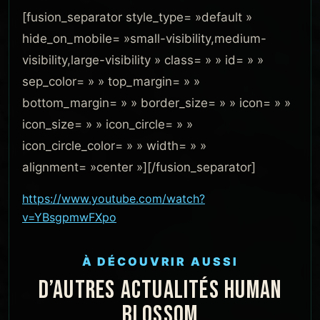
[fusion_separator style_type= »default »
hide_on_mobile= »small-visibility,medium-
visibility,large-visibility » class= » » id= » »
sep_color= » » top_margin= » »
bottom_margin= » » border_size= » » icon= » »
icon_size= » » icon_circle= » »
icon_circle_color= » » width= » »
alignment= »center »][/fusion_separator]
https://www.youtube.com/watch?
v=YBsgpmwFXpo
À DÉCOUVRIR AUSSI
D’AUTRES ACTUALITÉS HUMAN
BLOSSOM