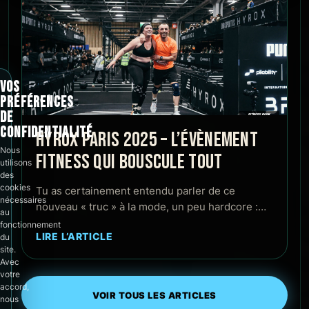
VOS
PRÉFÉRENCES
DE
CONFIDENTIALITÉ
HYROX PARIS 2025 – L’ÉVÈNEMENT
Nous
FITNESS QUI BOUSCULE TOUT
utilisons
des
cookies
Tu as certainement entendu parler de ce
nécessaires
nouveau « truc » à la mode, un peu hardcore :…
au
fonctionnement
LIRE L’ARTICLE
du
site.
Avec
votre
accord,
VOIR TOUS LES ARTICLES
nous