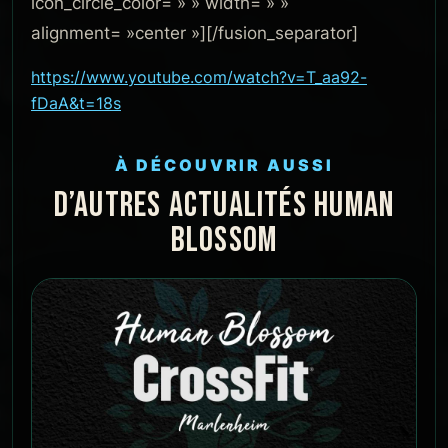
icon_circle_color= » » width= » »
alignment= »center »][/fusion_separator]
https://www.youtube.com/watch?v=T_aa92-
fDaA&t=18s
À DÉCOUVRIR AUSSI
D’AUTRES ACTUALITÉS HUMAN
BLOSSOM