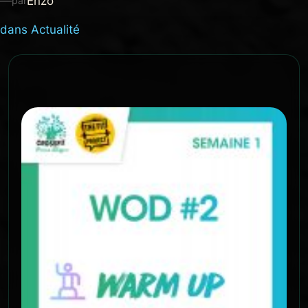
—
Enzo
par
dans
Actualité