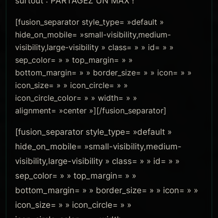
surtout : PARTAGEZ UN MAX !
[fusion_separator style_type= »default »
hide_on_mobile= »small-visibility,medium-
visibility,large-visibility » class= » » id= » »
sep_color= » » top_margin= » »
bottom_margin= » » border_size= » » icon= » »
icon_size= » » icon_circle= » »
icon_circle_color= » » width= » »
alignment= »center »][/fusion_separator]
[fusion_separator style_type= »default »
hide_on_mobile= »small-visibility,medium-
visibility,large-visibility » class= » » id= » »
sep_color= » » top_margin= » »
bottom_margin= » » border_size= » » icon= » »
icon_size= » » icon_circle= » »