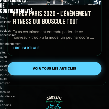
PRÉFÉRENCES
DE
CONFIDENTIALITÉ
HYROX PARIS 2025 – L’ÉVÈNEMENT
Nous
FITNESS QUI BOUSCULE TOUT
utilisons
des
cookies
Tu as certainement entendu parler de ce
nécessaires
nouveau « truc » à la mode, un peu hardcore :…
au
fonctionnement
LIRE L’ARTICLE
du
site.
Avec
votre
accord,
VOIR TOUS LES ARTICLES
nous
pouvons
aussi
activer
la
mesure
d’audience
et
certains