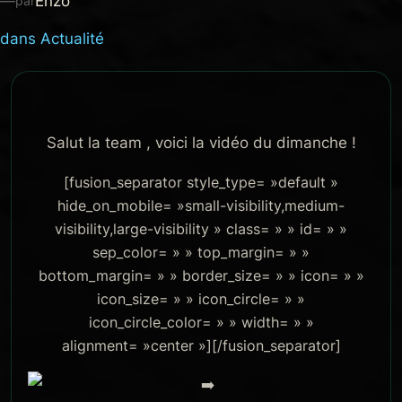
—
Enzo
par
dans
Actualité
Salut la team , voici la vidéo du dimanche !
[fusion_separator style_type= »default »
hide_on_mobile= »small-visibility,medium-
visibility,large-visibility » class= » » id= » »
sep_color= » » top_margin= » »
bottom_margin= » » border_size= » » icon= » »
icon_size= » » icon_circle= » »
icon_circle_color= » » width= » »
alignment= »center »][/fusion_separator]