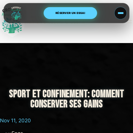
Aller
au
RÉSERVER UN ESSAI
contenu
Human Blossom CrossFit
SPORT ET CONFINEMENT: COMMENT
CONSERVER SES GAINS
Nov 11, 2020