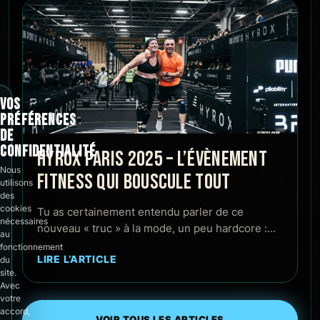
VOS
PRÉFÉRENCES
DE
CONFIDENTIALITÉ
HYROX PARIS 2025 – L’ÉVÈNEMENT
Nous
FITNESS QUI BOUSCULE TOUT
utilisons
des
cookies
Tu as certainement entendu parler de ce
nécessaires
nouveau « truc » à la mode, un peu hardcore :…
au
fonctionnement
LIRE L’ARTICLE
du
site.
Avec
votre
accord,
VOIR TOUS LES ARTICLES