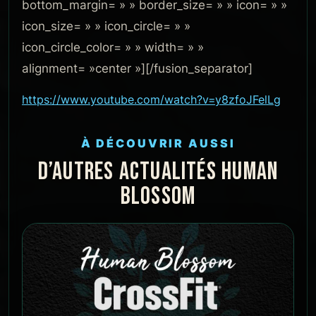
bottom_margin= » » border_size= » » icon= » »
icon_size= » » icon_circle= » »
icon_circle_color= » » width= » »
alignment= »center »][/fusion_separator]
https://www.youtube.com/watch?v=y8zfoJFelLg
À DÉCOUVRIR AUSSI
D’AUTRES ACTUALITÉS HUMAN
BLOSSOM