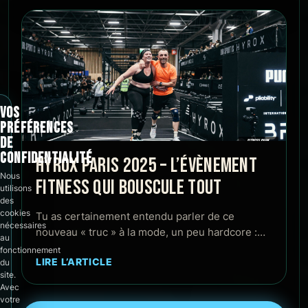
VOS
PRÉFÉRENCES
DE
CONFIDENTIALITÉ
HYROX PARIS 2025 – L’ÉVÈNEMENT
Nous
FITNESS QUI BOUSCULE TOUT
utilisons
des
cookies
Tu as certainement entendu parler de ce
nécessaires
nouveau « truc » à la mode, un peu hardcore :…
au
fonctionnement
LIRE L’ARTICLE
du
site.
Avec
votre