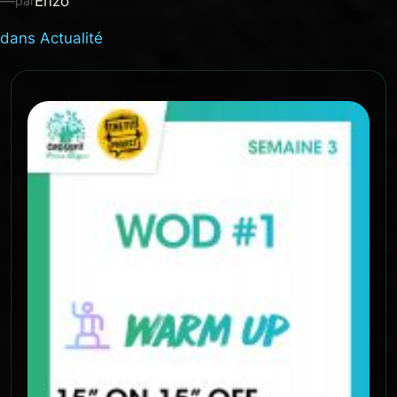
—
Enzo
par
dans
Actualité