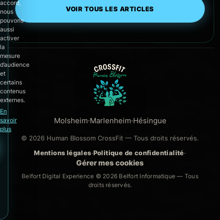
accord,
VOIR TOUS LES ARTICLES
nous
pouvons
aussi
activer
la
mesure
d’audience
et
certains
contenus
externes.
En
Molsheim
·
Marlenheim
·
Hésingue
savoir
plus
© 2026 Human Blossom CrossFit — Tous droits réservés.
Mentions légales
·
Politique de confidentialité
·
Gérer mes cookies
Belfort Digital Experience © 2026
Belfort Informatique
— Tous
droits réservés.