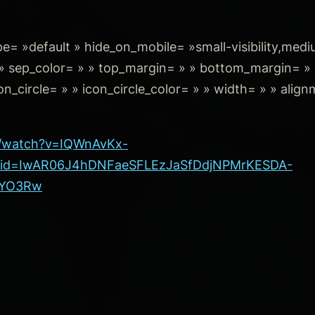
e= »default » hide_on_mobile= »small-visibility,medium
= » » sep_color= » » top_margin= » » bottom_margin= »
con_circle= » » icon_circle_color= » » width= » » alig
m/watch?v=IQWnAvKx-
clid=IwAR06J4hDNFaeSFLEzJaSfDdjNPMrKESDA-
5YO3Rw