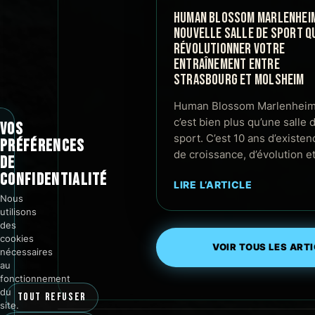
HUMAN BLOSSOM MARLENHEIM 
NOUVELLE SALLE DE SPORT QU
RÉVOLUTIONNER VOTRE
ENTRAÎNEMENT ENTRE
STRASBOURG ET MOLSHEIM
Human Blossom Marlenheim
c’est bien plus qu’une salle 
VOS
sport. C’est 10 ans d’existen
PRÉFÉRENCES
de croissance, d’évolution e
DE
CONFIDENTIALITÉ
LIRE L’ARTICLE
Nous
utilisons
des
cookies
VOIR TOUS LES ART
nécessaires
au
fonctionnement
du
TOUT REFUSER
site.