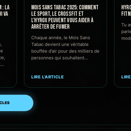
: LA
MOIS SANS TABAC 2025: COMMENT
HYRO
I VA
LE SPORT, LE CROSSFIT ET
FITN
L’HYROX PEUVENT VOUS AIDER À
Tu a
ARRÊTER DE FUMER
parl
Chaque année, le Mois Sans
mode
,
Tabac devient une véritable
de
bouffée d’air pour des milliers de
ce,
personnes qui souhaitent…
t…
LIRE L’ARTICLE
LIRE
ICLES