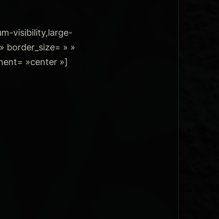
-visibility,large-
 » border_size= » »
nment= »center »]