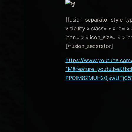
[fusion_separator style_typ
visibility » class= » » id
icon= » » icon_size= » » i
[/fusion_separator]
https://www.youtube.co
1M&feature=youtu.be&fb
PPOlM8ZMUH20jswUTjC