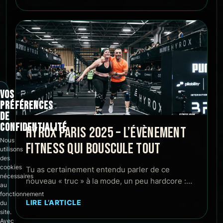
VOS
PRÉFÉRENCES
DE
CONFIDENTIALITÉ
HYROX PARIS 2025 – L’ÉVÈNEMENT
Nous
FITNESS QUI BOUSCULE TOUT
utilisons
des
cookies
Tu as certainement entendu parler de ce
nécessaires
nouveau « truc » à la mode, un peu hardcore :…
au
fonctionnement
LIRE L’ARTICLE
du
site.
Avec