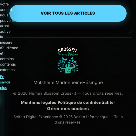
votre
accord,
VOIR TOUS LES ARTICLES
nous
pouvons
aussi
activer
la
mesure
d’audience
et
certains
contenus
externes.
En
Molsheim
·
Marlenheim
·
Hésingue
savoir
plus
© 2026 Human Blossom CrossFit — Tous droits réservés.
Mentions légales
·
Politique de confidentialité
·
Gérer mes cookies
Belfort Digital Experience © 2026
Belfort Informatique
— Tous
droits réservés.