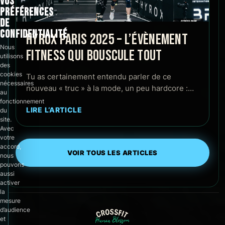
VOS
PRÉFÉRENCES
DE
CONFIDENTIALITÉ
HYROX PARIS 2025 – L’ÉVÈNEMENT
Nous
FITNESS QUI BOUSCULE TOUT
utilisons
des
cookies
Tu as certainement entendu parler de ce
nécessaires
nouveau « truc » à la mode, un peu hardcore :…
au
fonctionnement
LIRE L’ARTICLE
du
site.
Avec
votre
accord,
VOIR TOUS LES ARTICLES
nous
pouvons
aussi
activer
la
mesure
d’audience
et