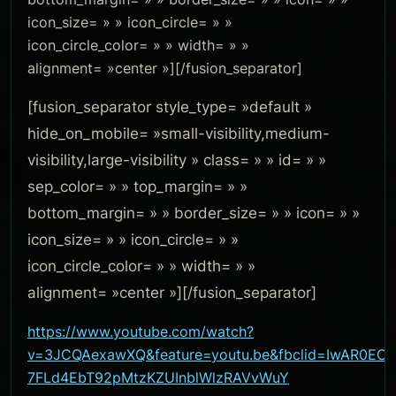
icon_size= » » icon_circle= » »
icon_circle_color= » » width= » »
alignment= »center »][/fusion_separator]
[fusion_separator style_type= »default »
hide_on_mobile= »small-visibility,medium-
visibility,large-visibility » class= » » id= » »
sep_color= » » top_margin= » »
bottom_margin= » » border_size= » » icon= » »
icon_size= » » icon_circle= » »
icon_circle_color= » » width= » »
alignment= »center »][/fusion_separator]
https://www.youtube.com/watch?
v=3JCQAexawXQ&feature=youtu.be&fbclid=IwAR0E
7FLd4EbT92pMtzKZUInblWlzRAVvWuY