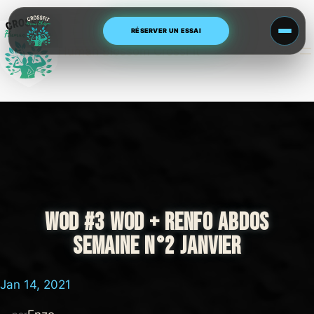
Aller
au
RÉSERVER UN ESSAI
contenu
Human Blossom CrossFit
WOD #3 WOD + RENFO ABDOS
SEMAINE N°2 JANVIER
Jan 14, 2021