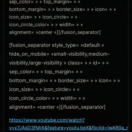
sep_color= » » top_margin= » »
bottom_margin= » » border_size= » » icon= » »
icon_size= » » icon_circle= » »
icon_circle_color= » » width= » »
alignment= »center »][/fusion_separator]
[fusion_separator style_type= »default »
hide_on_mobile= »small-visibility,medium-
visibility,large-visibility » class= » » id= » »
sep_color= » » top_margin= » »
bottom_margin= » » border_size= » » icon= » »
icon_size= » » icon_circle= » »
icon_circle_color= » » width= » »
alignment= »center »][/fusion_separator]
https://www.youtube.com/watch?
v=x7JAsD3fMrA&feature=youtu.beX&fbclid=IwAR0a_