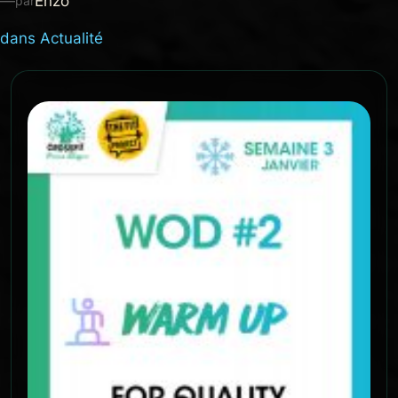
—
Enzo
par
dans
Actualité