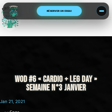
Aller
au
RÉSERVER UN ESSAI
contenu
Human Blossom CrossFit
WOD #6 « CARDIO + LEG DAY »
SEMAINE N°3 JANVIER
Jan 21, 2021