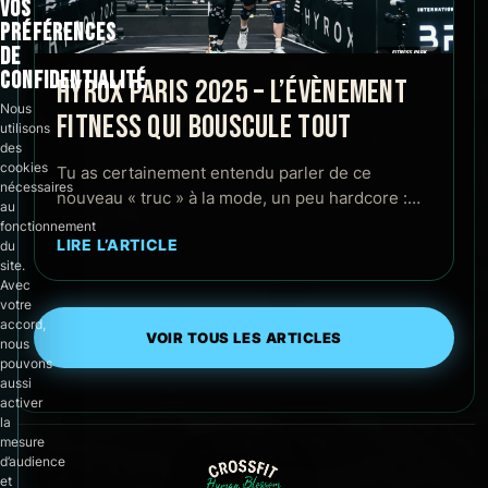
VOS
PRÉFÉRENCES
DE
CONFIDENTIALITÉ
HYROX PARIS 2025 – L’ÉVÈNEMENT
Nous
FITNESS QUI BOUSCULE TOUT
utilisons
des
cookies
Tu as certainement entendu parler de ce
nécessaires
nouveau « truc » à la mode, un peu hardcore :…
au
fonctionnement
LIRE L’ARTICLE
du
site.
Avec
votre
accord,
VOIR TOUS LES ARTICLES
nous
pouvons
aussi
activer
la
mesure
d’audience
et