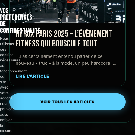
VOS
PRÉFÉRENCES
DE
CONFIDENTIALITÉ
HYROX PARIS 2025 – L’ÉVÈNEMENT
Nous
FITNESS QUI BOUSCULE TOUT
utilisons
des
cookies
Tu as certainement entendu parler de ce
nécessaires
nouveau « truc » à la mode, un peu hardcore :…
au
fonctionnement
LIRE L’ARTICLE
du
site.
Avec
votre
accord,
VOIR TOUS LES ARTICLES
nous
pouvons
aussi
activer
la
mesure