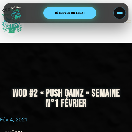
Aller
au
RÉSERVER UN ESSAI
contenu
Human Blossom CrossFit
WOD #2 « PUSH GAINZ » SEMAINE
N°1 FÉVRIER
Fév 4, 2021