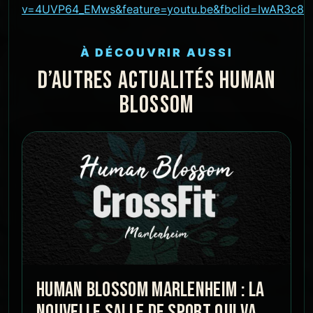
v=4UVP64_EMws&feature=youtu.be&fbclid=IwAR3c8
À DÉCOUVRIR AUSSI
D’AUTRES ACTUALITÉS HUMAN
BLOSSOM
HUMAN BLOSSOM MARLENHEIM : LA
NOUVELLE SALLE DE SPORT QUI VA