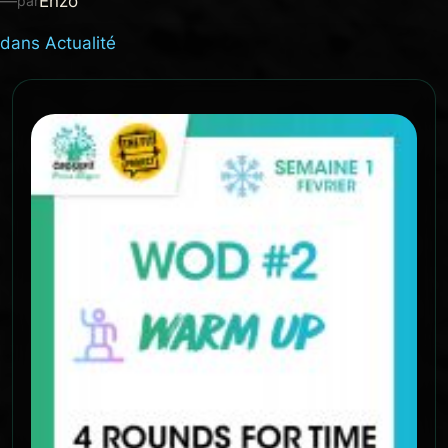
—
Enzo
par
dans
Actualité