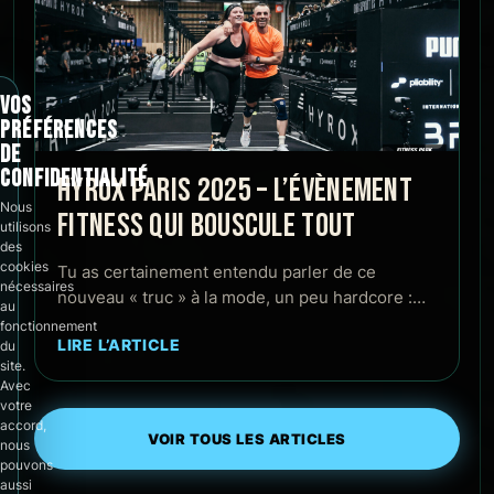
VOS
PRÉFÉRENCES
DE
CONFIDENTIALITÉ
HYROX PARIS 2025 – L’ÉVÈNEMENT
Nous
FITNESS QUI BOUSCULE TOUT
utilisons
des
cookies
Tu as certainement entendu parler de ce
nécessaires
nouveau « truc » à la mode, un peu hardcore :…
au
fonctionnement
LIRE L’ARTICLE
du
site.
Avec
votre
accord,
VOIR TOUS LES ARTICLES
nous
pouvons
aussi