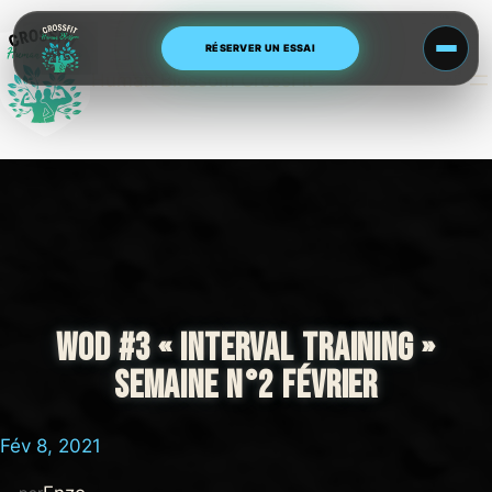
Aller
au
RÉSERVER UN ESSAI
contenu
Human Blossom CrossFit
WOD #3 « INTERVAL TRAINING »
SEMAINE N°2 FÉVRIER
Fév 8, 2021