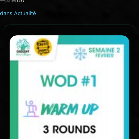
—
Enzo
par
dans
Actualité