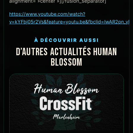
alignment= »center »][/fusion_separator]
https://www.youtube.com/watch?
v=kYFbj05r2Vs&feature=youtu.be&fbclid=IwAR2pn_
À DÉCOUVRIR AUSSI
D’AUTRES ACTUALITÉS HUMAN
BLOSSOM