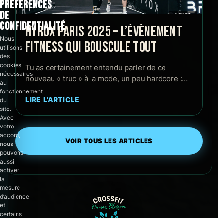
PRÉFÉRENCES
DE
CONFIDENTIALITÉ
HYROX PARIS 2025 – L’ÉVÈNEMENT
Nous
FITNESS QUI BOUSCULE TOUT
utilisons
des
cookies
Tu as certainement entendu parler de ce
nécessaires
nouveau « truc » à la mode, un peu hardcore :…
au
fonctionnement
LIRE L’ARTICLE
du
site.
Avec
votre
accord,
VOIR TOUS LES ARTICLES
nous
pouvons
aussi
activer
la
mesure
d’audience
et
certains