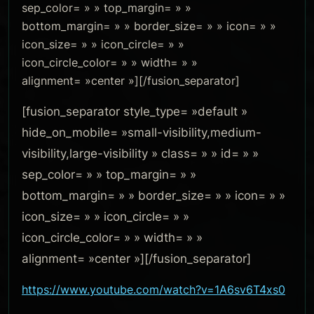
sep_color= » » top_margin= » »
bottom_margin= » » border_size= » » icon= » »
icon_size= » » icon_circle= » »
icon_circle_color= » » width= » »
alignment= »center »][/fusion_separator]
[fusion_separator style_type= »default »
hide_on_mobile= »small-visibility,medium-
visibility,large-visibility » class= » » id= » »
sep_color= » » top_margin= » »
bottom_margin= » » border_size= » » icon= » »
icon_size= » » icon_circle= » »
icon_circle_color= » » width= » »
alignment= »center »][/fusion_separator]
https://www.youtube.com/watch?v=1A6sv6T4xs0