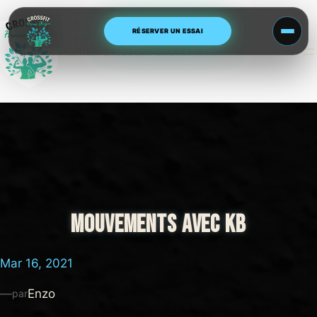
Aller
au
RÉSERVER UN ESSAI
contenu
Human Blossom CrossFit
MOUVEMENTS AVEC KB
Mar 16, 2021
—
Enzo
par