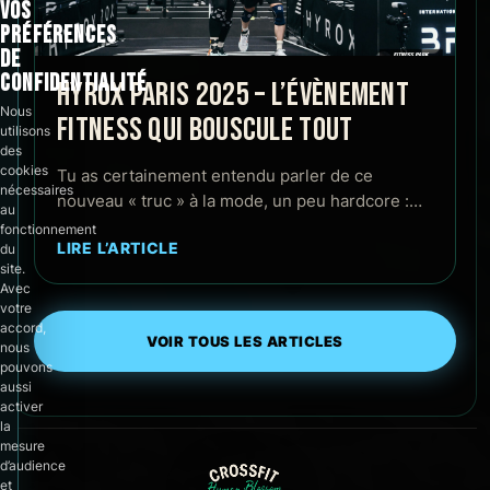
VOS
PRÉFÉRENCES
DE
CONFIDENTIALITÉ
HYROX PARIS 2025 – L’ÉVÈNEMENT
Nous
FITNESS QUI BOUSCULE TOUT
utilisons
des
cookies
Tu as certainement entendu parler de ce
nécessaires
nouveau « truc » à la mode, un peu hardcore :…
au
fonctionnement
LIRE L’ARTICLE
du
site.
Avec
votre
accord,
VOIR TOUS LES ARTICLES
nous
pouvons
aussi
activer
la
mesure
d’audience
et