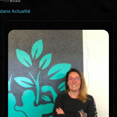
—
Enzo
par
dans
Actualité