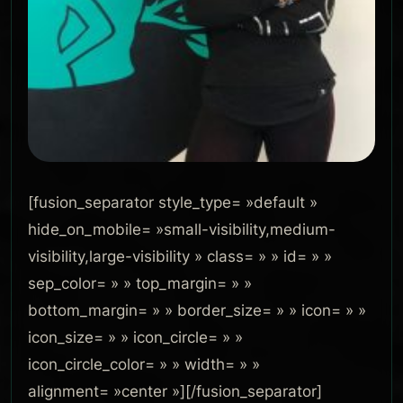
[fusion_separator style_type= »default »
hide_on_mobile= »small-visibility,medium-
visibility,large-visibility » class= » » id= » »
sep_color= » » top_margin= » »
bottom_margin= » » border_size= » » icon= » »
icon_size= » » icon_circle= » »
icon_circle_color= » » width= » »
alignment= »center »][/fusion_separator]