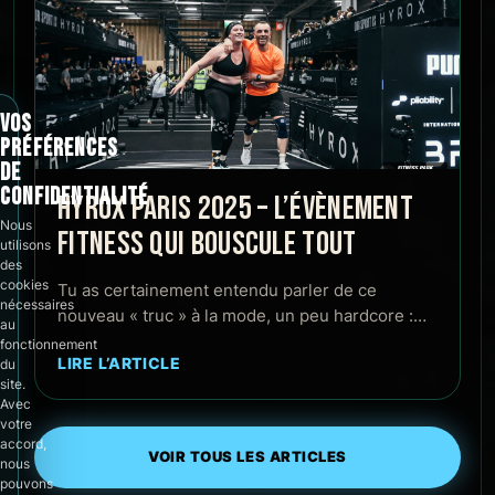
VOS
PRÉFÉRENCES
DE
CONFIDENTIALITÉ
HYROX PARIS 2025 – L’ÉVÈNEMENT
Nous
FITNESS QUI BOUSCULE TOUT
utilisons
des
cookies
Tu as certainement entendu parler de ce
nécessaires
nouveau « truc » à la mode, un peu hardcore :…
au
fonctionnement
LIRE L’ARTICLE
du
site.
Avec
votre
accord,
VOIR TOUS LES ARTICLES
nous
pouvons