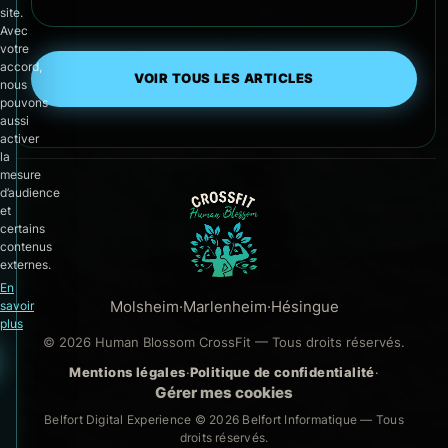
site.
Avec
votre
accord,
VOIR TOUS LES ARTICLES
nous
pouvons
aussi
activer
la
mesure
d’audience
et
certains
contenus
externes.
En
Molsheim
·
Marlenheim
·
Hésingue
savoir
plus
© 2026 Human Blossom CrossFit — Tous droits réservés.
Mentions légales
·
Politique de confidentialité
·
Gérer mes cookies
Belfort Digital Experience © 2026
Belfort Informatique
— Tous
droits réservés.