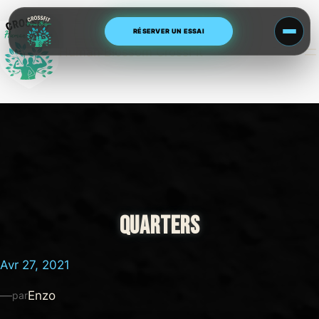
Aller
au
RÉSERVER UN ESSAI
contenu
Human Blossom CrossFit
QUARTERS
Avr 27, 2021
—
Enzo
par