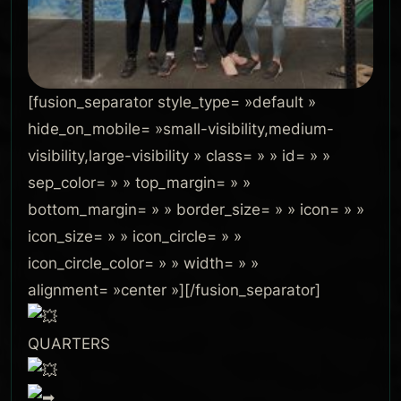
[fusion_separator style_type= »default »
hide_on_mobile= »small-visibility,medium-
visibility,large-visibility » class= » » id= » »
sep_color= » » top_margin= » »
bottom_margin= » » border_size= » » icon= » »
icon_size= » » icon_circle= » »
icon_circle_color= » » width= » »
alignment= »center »][/fusion_separator]
QUARTERS