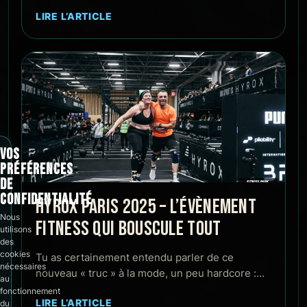
LIRE L’ARTICLE
VOS
PRÉFÉRENCES
DE
CONFIDENTIALITÉ
HYROX PARIS 2025 – L’ÉVÈNEMENT
Nous
FITNESS QUI BOUSCULE TOUT
utilisons
des
cookies
Tu as certainement entendu parler de ce
nécessaires
nouveau « truc » à la mode, un peu hardcore :…
au
fonctionnement
LIRE L’ARTICLE
du