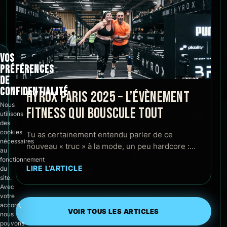
VOS
PRÉFÉRENCES
DE
CONFIDENTIALITÉ
HYROX PARIS 2025 – L’ÉVÈNEMENT
Nous
FITNESS QUI BOUSCULE TOUT
utilisons
des
cookies
Tu as certainement entendu parler de ce
nécessaires
nouveau « truc » à la mode, un peu hardcore :…
au
fonctionnement
LIRE L’ARTICLE
du
site.
Avec
votre
accord,
VOIR TOUS LES ARTICLES
nous
pouvons