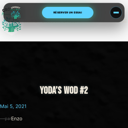
Aller
au
RÉSERVER UN ESSAI
contenu
Human Blossom CrossFit
YODA’S WOD #2
Mai 5, 2021
—
Enzo
par