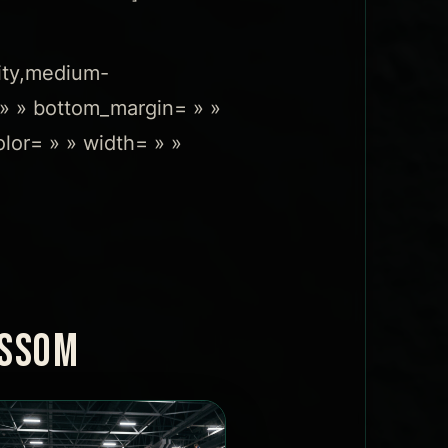
lity,medium-
n= » » bottom_margin= » »
olor= » » width= » »
OSSOM