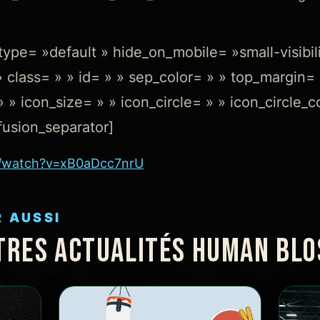
_type= »default » hide_on_mobile= »small-visibi
ity » class= » » id= » » sep_color= » » top_margi
 » icon_size= » » icon_circle= » » icon_circle_c
fusion_separator]
m/watch?v=xB0aDcc7nrU
R AUSSI
TRES ACTUALITÉS HUMAN BL