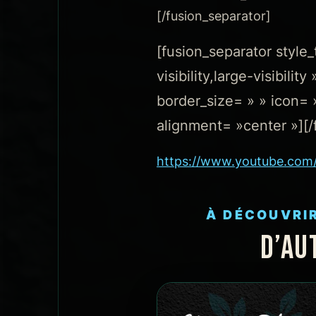
[/fusion_separator]
[fusion_separator style
visibility,large-visibil
border_size= » » icon= »
alignment= »center »][/
https://www.youtube.co
À DÉCOUVRI
D’AU