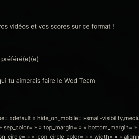
vos vidéos et vos scores sur ce format !
 préféré(e)(e)
ui tu aimerais faire le Wod Team
e= »default » hide_on_mobile= »small-visibility,medium
= » » sep_color= » » top_margin= » » bottom_margin= »
con_circle= » » icon_circle_color= » » width= » » alig