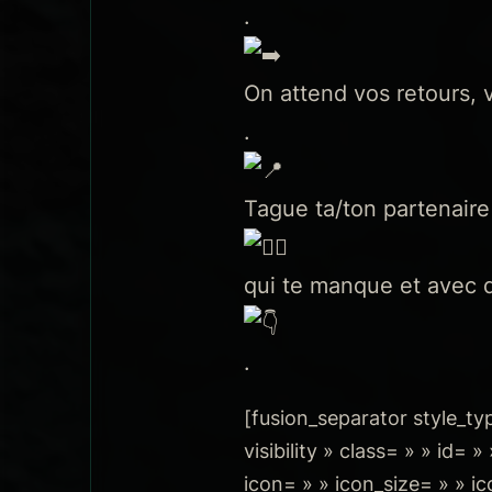
.
On attend vos retours, 
.
Tague ta/ton partenaire
qui te manque et avec q
.
[fusion_separator style_typ
visibility » class= » » id
icon= » » icon_size= » » i