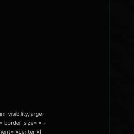
-visibility,large-
 » border_size= » »
nment= »center »]