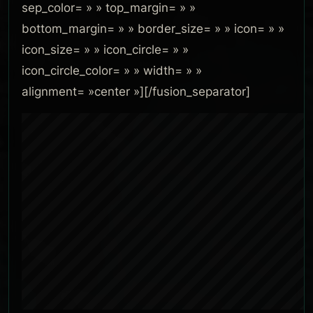
sep_color= » » top_margin= » »
bottom_margin= » » border_size= » » icon= » »
icon_size= » » icon_circle= » »
icon_circle_color= » » width= » »
alignment= »center »][/fusion_separator]