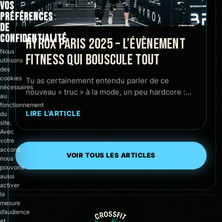
VOS
PRÉFÉRENCES
DE
CONFIDENTIALITÉ
HYROX PARIS 2025 – L’ÉVÈNEMENT
Nous
FITNESS QUI BOUSCULE TOUT
utilisons
des
cookies
Tu as certainement entendu parler de ce
nécessaires
nouveau « truc » à la mode, un peu hardcore :…
au
fonctionnement
LIRE L’ARTICLE
du
site.
Avec
votre
accord,
VOIR TOUS LES ARTICLES
nous
pouvons
aussi
activer
la
mesure
d’audience
et