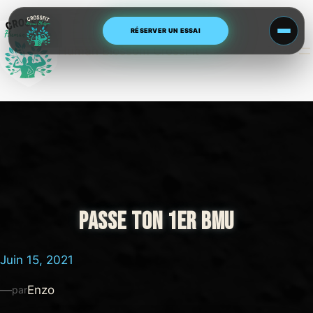
Aller
au
RÉSERVER UN ESSAI
contenu
Human Blossom CrossFit
PASSE TON 1ER BMU
Juin 15, 2021
—
Enzo
par