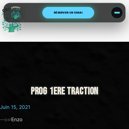
Aller
au
RÉSERVER UN ESSAI
contenu
Human Blossom CrossFit
PROG 1ERE TRACTION
Juin 15, 2021
—
Enzo
par