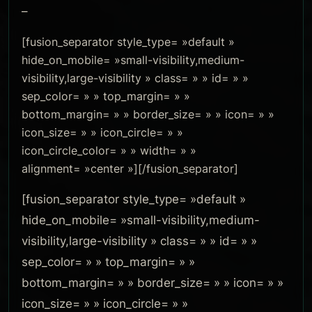
–
[fusion_separator style_type= »default »
hide_on_mobile= »small-visibility,medium-
visibility,large-visibility » class= » » id= » »
sep_color= » » top_margin= » »
bottom_margin= » » border_size= » » icon= » »
icon_size= » » icon_circle= » »
icon_circle_color= » » width= » »
alignment= »center »][/fusion_separator]
[fusion_separator style_type= »default »
hide_on_mobile= »small-visibility,medium-
visibility,large-visibility » class= » » id= » »
sep_color= » » top_margin= » »
bottom_margin= » » border_size= » » icon= » »
icon_size= » » icon_circle= » »