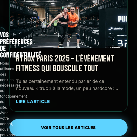
VOS
PRÉFÉRENCES
DE
CONFIDENTIALITÉ
HYROX PARIS 2025 – L’ÉVÈNEMENT
Nous
FITNESS QUI BOUSCULE TOUT
utilisons
des
cookies
Tu as certainement entendu parler de ce
nécessaires
nouveau « truc » à la mode, un peu hardcore :…
au
fonctionnement
LIRE L’ARTICLE
du
site.
Avec
votre
accord,
VOIR TOUS LES ARTICLES
nous
pouvons