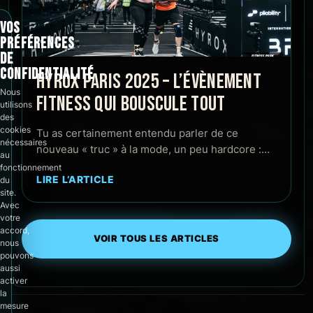
VOS
PRÉFÉRENCES
DE
CONFIDENTIALITÉ
HYROX PARIS 2025 – L’ÉVÈNEMENT
Nous
FITNESS QUI BOUSCULE TOUT
utilisons
des
cookies
Tu as certainement entendu parler de ce
nécessaires
nouveau « truc » à la mode, un peu hardcore :…
au
fonctionnement
LIRE L’ARTICLE
du
site.
Avec
votre
accord,
VOIR TOUS LES ARTICLES
nous
pouvons
aussi
activer
la
mesure