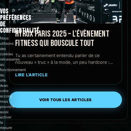
VOS
PRÉFÉRENCES
DE
CONFIDENTIALITÉ
HYROX PARIS 2025 – L’ÉVÈNEMENT
Nous
FITNESS QUI BOUSCULE TOUT
utilisons
des
cookies
Tu as certainement entendu parler de ce
nécessaires
nouveau « truc » à la mode, un peu hardcore :…
au
fonctionnement
LIRE L’ARTICLE
du
site.
Avec
votre
accord,
VOIR TOUS LES ARTICLES
nous
pouvons
aussi
activer
la
mesure