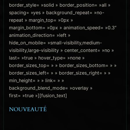
border_style= »solid » border_position= »all »
spacing= »yes » background_repeat= »no-
repeat » margin_top= »0px »
margin_bottom= »0px » animation_speed= »0.3″
animation_direction= »left »
hide_on_mobile= »small-visibility,medium-
visibility,large-visibility » center_content= »no »
last= »true » hover_type= »none »
border_sizes_top= » » border_sizes_bottom= » »
border_sizes_left= » » border_sizes_right= » »
min_height= » » link= » »
background_blend_mode= »overlay »
first= »true »][fusion_text]
NOUVEAUTÉ