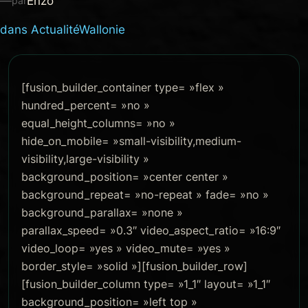
—
Enzo
par
dans
Actualité
Wallonie
[fusion_builder_container type= »flex »
hundred_percent= »no »
equal_height_columns= »no »
hide_on_mobile= »small-visibility,medium-
visibility,large-visibility »
background_position= »center center »
background_repeat= »no-repeat » fade= »no »
background_parallax= »none »
parallax_speed= »0.3″ video_aspect_ratio= »16:9″
video_loop= »yes » video_mute= »yes »
border_style= »solid »][fusion_builder_row]
[fusion_builder_column type= »1_1″ layout= »1_1″
background_position= »left top »