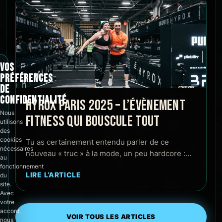
VOS
PRÉFÉRENCES
DE
CONFIDENTIALITÉ
HYROX PARIS 2025 – L’ÉVÈNEMENT
Nous
FITNESS QUI BOUSCULE TOUT
utilisons
des
cookies
Tu as certainement entendu parler de ce
nécessaires
nouveau « truc » à la mode, un peu hardcore :…
au
fonctionnement
LIRE L’ARTICLE
du
site.
Avec
votre
accord,
VOIR TOUS LES ARTICLES
nous