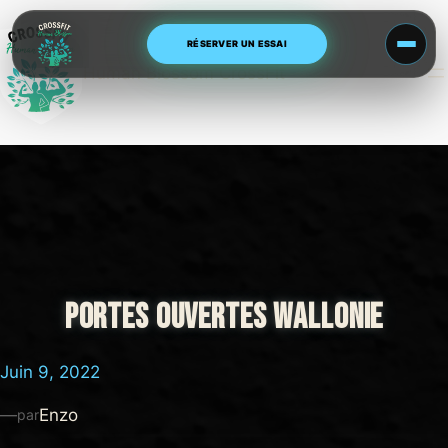
Aller
au
RÉSERVER UN ESSAI
contenu
Human Blossom CrossFit
PORTES OUVERTES WALLONIE
Juin 9, 2022
—
Enzo
par