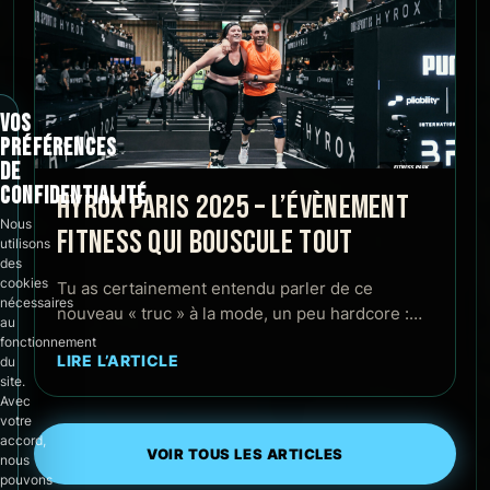
VOS
PRÉFÉRENCES
DE
CONFIDENTIALITÉ
HYROX PARIS 2025 – L’ÉVÈNEMENT
Nous
FITNESS QUI BOUSCULE TOUT
utilisons
des
cookies
Tu as certainement entendu parler de ce
nécessaires
nouveau « truc » à la mode, un peu hardcore :…
au
fonctionnement
LIRE L’ARTICLE
du
site.
Avec
votre
accord,
VOIR TOUS LES ARTICLES
nous
pouvons