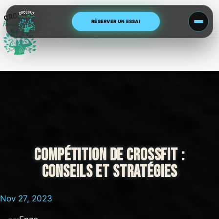
Aller
au
RÉSERVER UN ESSAI
contenu
Human Blossom CrossFit
COMPÉTITION DE CROSSFIT :
CONSEILS ET STRATÉGIES
Nov 27, 2023