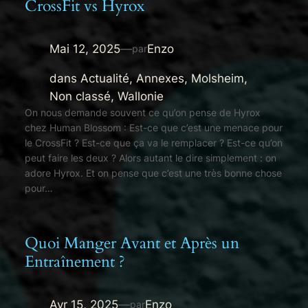
CrossFit vs Hyrox
Mai 12, 2025
—
Enzo
par
dans
Actualité
, 
Annexes
, 
Molsheim
, 
Non classé
, 
Wallonie
On nous demande souvent ce qu’on pense de Hyrox
chez Human Blossom : Est-ce que c’est une menace pour
le CrossFit ? Est-ce que ça va le remplacer ? Est-ce qu’on
peut faire les deux ? Alors autant le dire simplement : on
adore Hyrox. Et on pense que c’est une très bonne chose
pour…
Quoi Manger Avant et Après un
Entraînement ?
Avr 15, 2025
—
Enzo
par