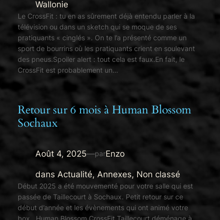
Wallonie
Le CrossFit : tu en as sûrement déjà entendu parler à la
télévision ou dans un sketch qui se moque de ses
pratiquants « cinglés ». On te l’a présenté comme un
sport de bourrins où les pratiquants crient en soulevant
des pneus.Spoiler alert : tout cela est faux.En fait, le
CrossFit est probablement un…
Retour sur 6 mois à Human Blossom
Sochaux
Août 4, 2025
—
Enzo
par
dans
Actualité
, 
Annexes
, 
Non classé
Début 2025 a été mouvementé pour votre salle qui est
passée de Taillecourt à Sochaux. Petit retour sur ce
début d’année et les évènements qui ont animé votre
box. Human Blossom CrossFit Taillecourt déménage à