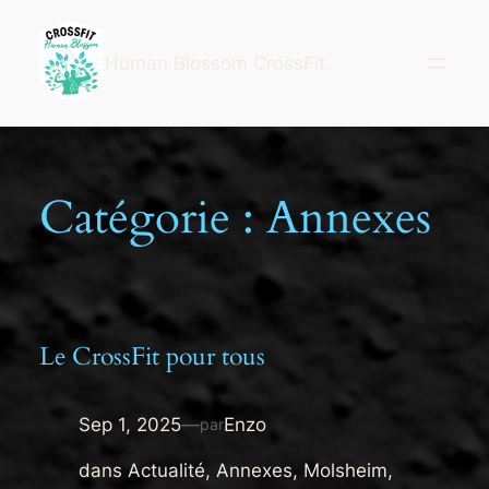
Aller
au
Human Blossom CrossFit
contenu
Catégorie :
Annexes
Le CrossFit pour tous
Sep 1, 2025
—
Enzo
par
dans
Actualité
, 
Annexes
, 
Molsheim
, 