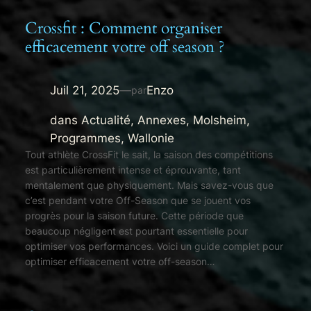
Crossfit : Comment organiser
efficacement votre off season ?
Juil 21, 2025
—
Enzo
par
dans
Actualité
, 
Annexes
, 
Molsheim
, 
Programmes
, 
Wallonie
Tout athlète CrossFit le sait, la saison des compétitions
est particulièrement intense et éprouvante, tant
mentalement que physiquement. Mais savez-vous que
c’est pendant votre Off-Season que se jouent vos
progrès pour la saison future. Cette période que
beaucoup négligent est pourtant essentielle pour
optimiser vos performances. Voici un guide complet pour
optimiser efficacement votre off-season…