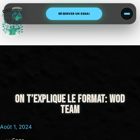
Aller
au
RÉSERVER UN ESSAI
contenu
Human Blossom CrossFit
ON T’EXPLIQUE LE FORMAT: WOD
TEAM
Août 1, 2024