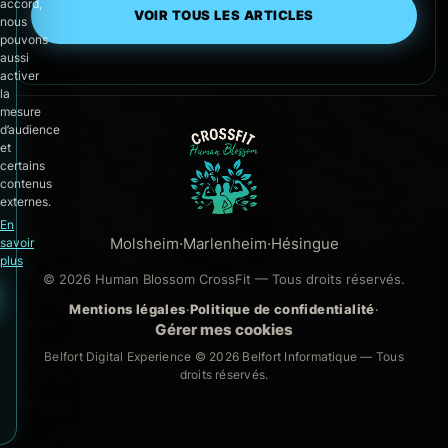
accord,
VOIR TOUS LES ARTICLES
nous
pouvons
aussi
activer
la
mesure
d’audience
et
certains
contenus
externes.
En
Molsheim
·
Marlenheim
·
Hésingue
savoir
plus
© 2026 Human Blossom CrossFit — Tous droits réservés.
Mentions légales
·
Politique de confidentialité
·
Gérer mes cookies
Belfort Digital Experience © 2026
Belfort Informatique
— Tous
droits réservés.