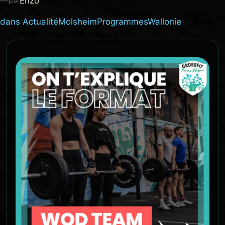
—
Enzo
par
dans
Actualité
Molsheim
Programmes
Wallonie