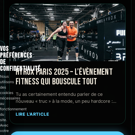
VOS
PRÉFÉRENCES
DE
CONFIDENTIALITÉ
HYROX PARIS 2025 – L’ÉVÈNEMENT
Nous
FITNESS QUI BOUSCULE TOUT
utilisons
des
cookies
Tu as certainement entendu parler de ce
nécessaires
nouveau « truc » à la mode, un peu hardcore :…
au
fonctionnement
LIRE L’ARTICLE
du
site.
Avec
votre