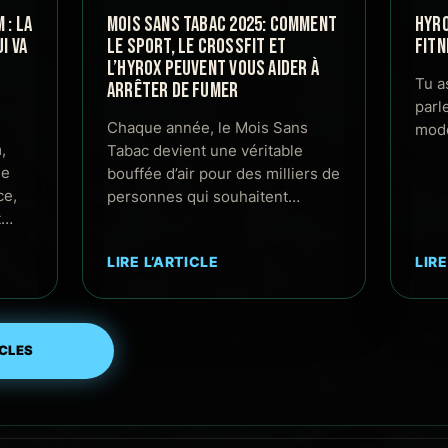
: LA
MOIS SANS TABAC 2025: COMMENT
HYRO
I VA
LE SPORT, LE CROSSFIT ET
FITN
L’HYROX PEUVENT VOUS AIDER À
Tu a
ARRÊTER DE FUMER
parl
Chaque année, le Mois Sans
mode
,
Tabac devient une véritable
de
bouffée d’air pour des milliers de
ce,
personnes qui souhaitent…
t…
LIRE L’ARTICLE
LIRE
ICLES