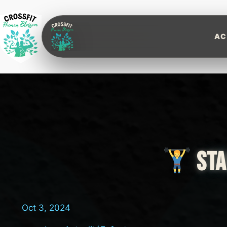
Aller
au
contenu
Human Blossom CrossFit
AC
STA
Oct 3, 2024