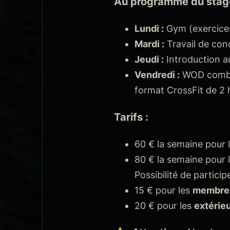
Au programme du stage
Lundi :
Gym (exercices
Mardi :
Travail de con
Jeudi :
Introduction au
Vendredi :
WOD comb
format CrossFit de 2
Tarifs :
60 € la semaine pour 
80 € la semaine pour 
Possibilité de participe
15 € pour les
membre
20 € pour les
extérie