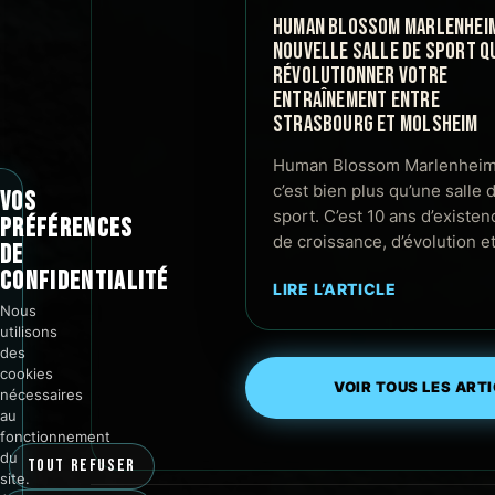
HUMAN BLOSSOM MARLENHEIM 
NOUVELLE SALLE DE SPORT QU
RÉVOLUTIONNER VOTRE
ENTRAÎNEMENT ENTRE
STRASBOURG ET MOLSHEIM
Human Blossom Marlenheim
c’est bien plus qu’une salle 
VOS
sport. C’est 10 ans d’existen
PRÉFÉRENCES
de croissance, d’évolution e
DE
CONFIDENTIALITÉ
LIRE L’ARTICLE
Nous
utilisons
des
cookies
VOIR TOUS LES ART
nécessaires
au
fonctionnement
du
TOUT REFUSER
site.