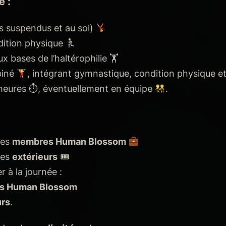
 :
 suspendus et au sol)
dition physique
x bases de l’haltérophilie 🏋️
iné
, intégrant gymnastique, condition physique et
 heures ⏱, éventuellement en équipe
.
les
membres Human Blossom
les
extérieurs
🎟
r à la journée :
s Human Blossom
urs
.