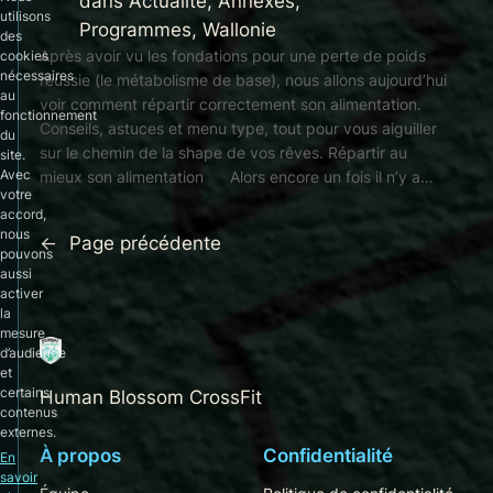
dans
Actualité
, 
Annexes
, 
utilisons
Programmes
, 
Wallonie
des
Après avoir vu les fondations pour une perte de poids
cookies
nécessaires
réussie (le métabolisme de base), nous allons aujourd’hui
au
voir comment répartir correctement son alimentation.
fonctionnement
Conseils, astuces et menu type, tout pour vous aiguiller
du
sur le chemin de la shape de vos rêves. Répartir au
site.
Avec
mieux son alimentation Alors encore un fois il n’y a…
votre
accord,
nous
←
Page précédente
pouvons
aussi
activer
la
mesure
d’audience
et
certains
Human Blossom CrossFit
contenus
externes.
À propos
Confidentialité
En
savoir