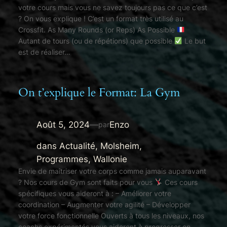
votre cours mais vous ne savez toujours pas ce que c’est
? On vous explique ! C’est un format très utilisé au
Crossfit. As Many Rounds (or Reps) As Possible
Autant de tours (ou de répétions) que possible
Le but
est de réaliser…
On t’explique le Format: La Gym
Août 5, 2024
—
Enzo
par
dans
Actualité
, 
Molsheim
, 
Programmes
, 
Wallonie
Envie de maîtriser votre corps comme jamais auparavant
? Nos cours de Gym sont faits pour vous
Ces cours
spécifiques vous aideront à : – Améliorer votre
coordination – Augmenter votre agilité – Développer
votre force fonctionnelle Ouverts à tous les niveaux, nos
coachs expérimentés vous aideront à progresser en