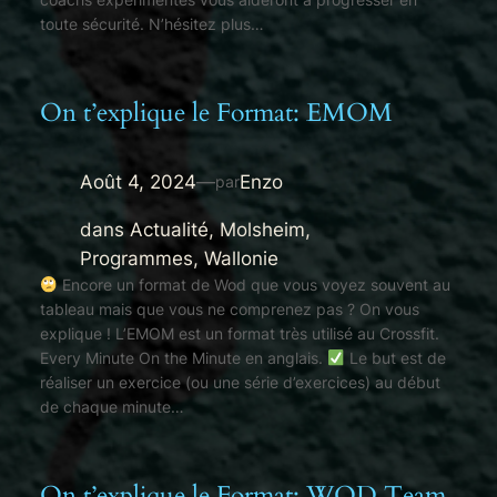
toute sécurité. N’hésitez plus…
On t’explique le Format: EMOM
Août 4, 2024
—
Enzo
par
dans
Actualité
, 
Molsheim
, 
Programmes
, 
Wallonie
Encore un format de Wod que vous voyez souvent au
tableau mais que vous ne comprenez pas ? On vous
explique ! L’EMOM est un format très utilisé au Crossfit.
Every Minute On the Minute en anglais.
Le but est de
réaliser un exercice (ou une série d’exercices) au début
de chaque minute…
On t’explique le Format: WOD Team