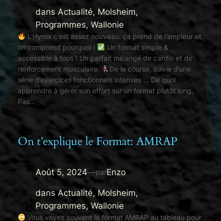
dans
Actualité
, 
Molsheim
, 
Programmes
, 
Wallonie
L’Hyrox c’est assez nouveau, ça prend de l’ampleur et
on comprend pourquoi !
Un format simple &
accessible à tous ! Un parfait mélange de cardio et de
renforcement musculaire.
De la course, suivie d’une
série d’exercices fonctionnels intenses … De quoi
apprendre à gérer son effort sur un format plutôt long.
Pas…
On t’explique le Format: AMRAP
Août 5, 2024
—
Enzo
par
dans
Actualité
, 
Molsheim
, 
Programmes
, 
Wallonie
Vous voyez souvent le format AMRAP au tableau pour