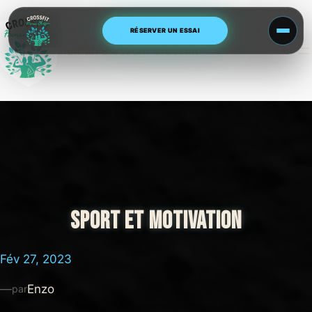
Aller
au
RÉSERVER UN ESSAI
contenu
Human Blossom CrossFit
SPORT ET MOTIVATION
Fév 27, 2023
—
Enzo
par