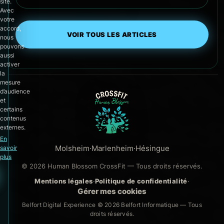
site.
Avec
votre
accord,
VOIR TOUS LES ARTICLES
nous
pouvons
aussi
activer
la
mesure
d’audience
et
certains
contenus
externes.
En
Molsheim
·
Marlenheim
·
Hésingue
savoir
plus
© 2026 Human Blossom CrossFit — Tous droits réservés.
Mentions légales
·
Politique de confidentialité
·
Gérer mes cookies
Belfort Digital Experience © 2026
Belfort Informatique
— Tous
droits réservés.