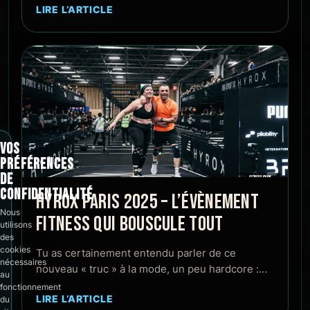
LIRE L’ARTICLE
VOS
PRÉFÉRENCES
DE
CONFIDENTIALITÉ
HYROX PARIS 2025 – L’ÉVÈNEMENT
Nous
FITNESS QUI BOUSCULE TOUT
utilisons
des
cookies
Tu as certainement entendu parler de ce
nécessaires
nouveau « truc » à la mode, un peu hardcore :…
au
fonctionnement
LIRE L’ARTICLE
du