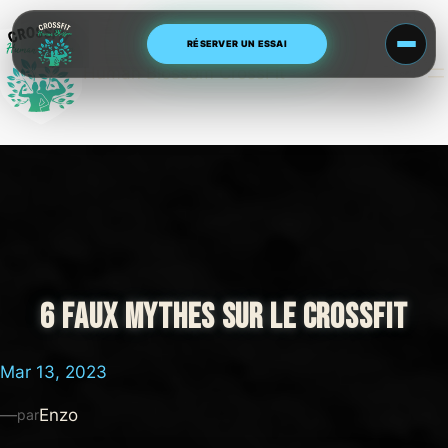
Aller
au
RÉSERVER UN ESSAI
contenu
Human Blossom CrossFit
6 FAUX MYTHES SUR LE CROSSFIT
Mar 13, 2023
—
Enzo
par