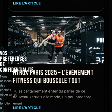
LIRE L’ARTICLE
VOS
PRÉFÉRENCES
DE
CONFIDENTIALITÉ
HYROX PARIS 2025 – L’ÉVÈNEMENT
Nous
FITNESS QUI BOUSCULE TOUT
utilisons
des
cookies
Tu as certainement entendu parler de ce
nécessaires
nouveau « truc » à la mode, un peu hardcore :…
au
fonctionnement
LIRE L’ARTICLE
du