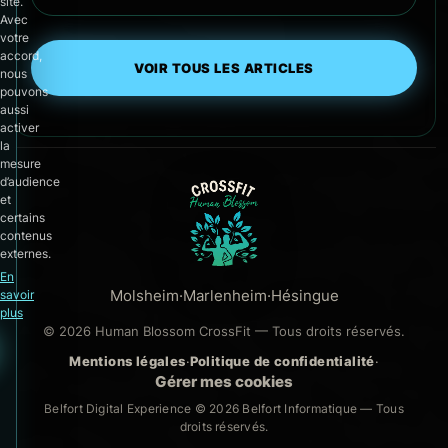
site.
Avec
votre
accord,
VOIR TOUS LES ARTICLES
nous
pouvons
aussi
activer
la
mesure
d’audience
et
certains
contenus
externes.
En
Molsheim
·
Marlenheim
·
Hésingue
savoir
plus
© 2026 Human Blossom CrossFit — Tous droits réservés.
Mentions légales
·
Politique de confidentialité
·
Gérer mes cookies
Belfort Digital Experience © 2026
Belfort Informatique
— Tous
droits réservés.