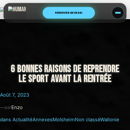
Aller
Human Blossom CrossFit
au
RÉSERVER UN ESSAI
contenu
6 BONNES RAISONS DE REPRENDRE
LE SPORT AVANT LA RENTRÉE
Août 7, 2023
—
Enzo
par
dans
Actualité
Annexes
Molsheim
Non classé
Wallonie